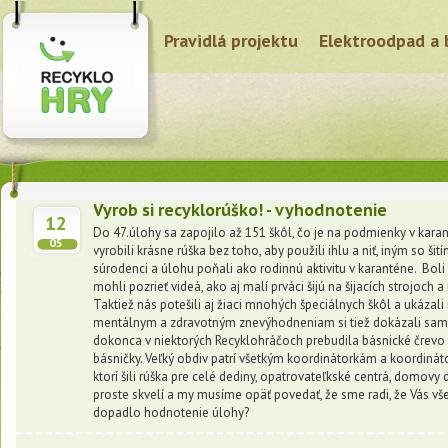
Pravidlá projektu
Elektroodpad a 
Vyrob si recyklorúško! - vyhodnotenie
12
Do 47.úlohy sa zapojilo až 151 škôl, čo je na podmienky v karan
05
vyrobili krásne rúška bez toho, aby použili ihlu a niť, iným so šití
súrodenci a úlohu poňali ako rodinnú aktivitu v karanténe. Bol
mohli pozrieť videá, ako aj malí prváci šijú na šijacích strojoch 
Taktiež nás potešili aj žiaci mnohých špeciálnych škôl a ukázali
mentálnym a zdravotným znevýhodneniam si tiež dokázali sami 
dokonca v niektorých Recyklohráčoch prebudila básnické črevo
básničky. Veľký obdiv patrí všetkým koordinátorkám a koordinát
ktorí šili rúška pre celé dediny, opatrovateľkské centrá, domovy 
proste skvelí a my musíme opäť povedať, že sme radi, že Vás v
dopadlo hodnotenie úlohy?