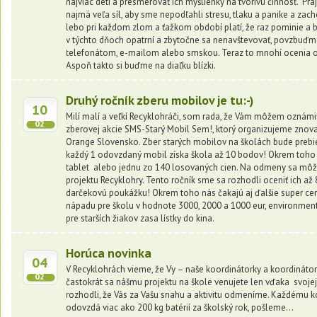
najviac detí a presmerovať ich myšlienky na tvorivú činnosť. P
najmä veľa síl, aby sme nepodľahli stresu, tlaku a panike a zac
lebo pri každom zlom a ťažkom období platí, že raz pominie a 
v týchto dňoch opatrní a zbytočne sa nenavštevovať, povzbuďm
telefonátom, e-mailom alebo smskou. Teraz to mnohí ocenia o
Aspoň takto si buďme na diaľku blízki.
Druhý ročník zberu mobilov je tu:-)
10
Milí malí a veľkí Recyklohráči, som rada, že Vám môžem oznámi
02
zberovej akcie SMS-Starý Mobil Sem!, ktorý organizujeme znov
Orange Slovensko. Zber starých mobilov na školách bude prebie
každý 1 odovzdaný mobil získa škola až 10 bodov! Okrem toho m
tablet alebo jednu zo 140 losovaných cien. Na odmeny sa môžu
projektu Recyklohry. Tento ročník sme sa rozhodli oceniť ich až
darčekovú poukážku! Okrem toho nás čakajú aj ďalšie super ce
nápadu pre školu v hodnote 3000, 2000 a 1000 eur, environment
pre starších žiakov zasa lístky do kina.
Horúca novinka
04
V Recyklohrách vieme, že Vy – naše koordinátorky a koordinátori 
02
častokrát sa nášmu projektu na škole venujete len vďaka svojej
rozhodli, že Vás za Vašu snahu a aktivitu odmeníme. Každému k
odovzdá viac ako 200 kg batérií za školský rok, pošleme...