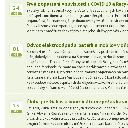
Prvé z opatrení v súvislosti s COVID 19 a Rec
24
Školský rok nám pomaly plynie ďalej aj bez zaplnených lavíc a
04
celé spektrum firiem a inak to nie je ani s Recyklohrami. Projekt
organizácia, čo znamená, že je financovaný výlučne zo strany or
Pripravili sme zopár opatrení, ktoré by mali zmierniť dopad koro
ktoré nám pomôžu zachovať projekt a jeho služby pre vás v 
Odvoz elektroodpadu, batérií a mobilov v d
01
Koronavírus nám všetkým poriadne zamiešal v posledných dňo
04
určiť, dokedy bude epidémia na Slovensku trvať, rozhodli sme sa
prispôsobíme. Do aktuálnej úlohy sa už zapojili školy, čo nás teší
pribudne. V prípade, že máte na škole nazbieraný elektroodpad, 
odovzdať, môžete aj v týchto dňoch zadávať objednávky na odv
telefónne číslo, na ktoré Vás bude môcť náš vodič kontaktovať 
kedy budete v škole. Vypíšte ich do objednávky, konkrétne do o
objednávky sa Vám ozve náš vodič a dohodne sa s Vami na čas
Úloha pre žiakov a koordinátorov počas kara
25
Situácia, v akej sme sa v posledných dňoch kvôli ochoreniu COVI
03
ľahká. Aby sme čas strávený v karanténe aspoň na malú chvíľku o
a Vašich žiakov veľmi aktuálnu úlohu. Keďže si uvedomujeme, že 
svojimi žiakmi, zadanie úlohy môže splniť aj sám koordinátor/ k