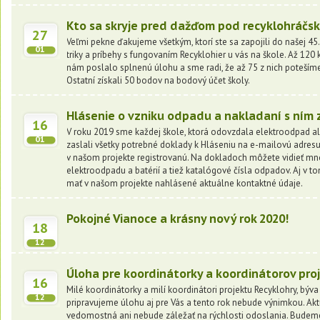
Kto sa skryje pred dažďom pod recyklohráč
27
Veľmi pekne ďakujeme všetkým, ktorí ste sa zapojili do našej 45. 
01
triky a príbehy s fungovaním Recyklohier u vás na škole. Až 120
nám poslalo splnenú úlohu a sme radi, že až 75 z nich poteší
Ostatní získali 50 bodov na bodový účet školy.
Hlásenie o vzniku odpadu a nakladaní s ním 
16
V roku 2019 sme každej škole, ktorá odovzdala elektroodpad 
01
zaslali všetky potrebné doklady k Hláseniu na e-mailovú adres
v našom projekte registrovanú. Na dokladoch môžete vidieť 
elektroodpadu a batérií a tiež katalógové čísla odpadov. Aj v to
mať v našom projekte nahlásené aktuálne kontaktné údaje.
Pokojné Vianoce a krásny nový rok 2020!
18
12
Úloha pre koordinátorky a koordinátorov pro
16
Milé koordinátorky a milí koordinátori projektu Recyklohry, býv
12
pripravujeme úlohu aj pre Vás a tento rok nebude výnimkou. A
vedomostná ani nebude záležať na rýchlosti odoslania. Budeme