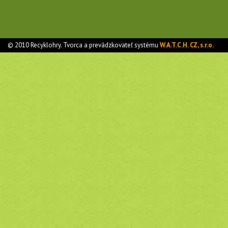
© 2010 Recyklohry. Tvorca a prevádzkovateľ systému
W.A.T.C.H. CZ, s.r.o.