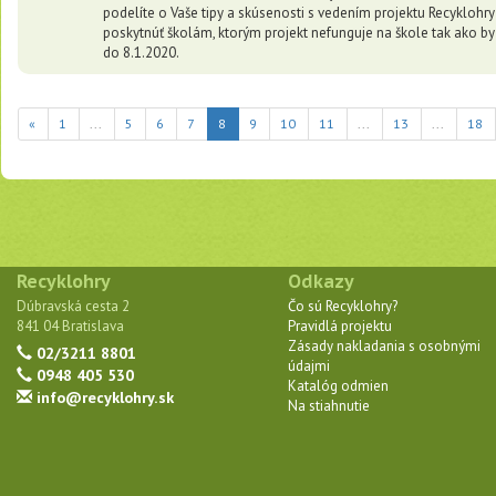
podelíte o Vaše tipy a skúsenosti s vedením projektu Recyklohry
poskytnúť školám, ktorým projekt nefunguje na škole tak ako by 
do 8.1.2020.
(current)
«
1
...
5
6
7
8
9
10
11
...
13
...
18
Recyklohry
Odkazy
Dúbravská cesta 2
Čo sú Recyklohry?
841 04 Bratislava
Pravidlá projektu
Zásady nakladania s osobnými
02/3211 8801
údajmi
0948 405 530
Katalóg odmien
info@recyklohry.sk
Na stiahnutie