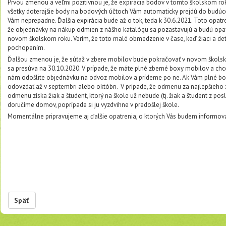
Prvou zmenou a veľmi pozitívnou je, že expirácia bodov v tomto školskom ro
všetky doterajšie body na bodových účtoch Vám automaticky prejdú do budúc
Vám neprepadne. Ďalšia expirácia bude až o tok, teda k 30.6.2021. Toto opatre
že objednávky na nákup odmien z nášho katalógu sa pozastavujú a budú opäť
novom školskom roku. Verím, že toto malé obmedzenie v čase, keď žiaci a det
pochopením.
Ďalšou zmenou je, že súťaž v zbere mobilov bude pokračovať v novom škols
sa presúva na 30.10.2020. V prípade, že máte plné zberné boxy mobilov a ch
nám odošlite objednávku na odvoz mobilov a prídeme po ne. Ak Vám plné box
odovzdať až v septembri alebo októbri. V prípade, že odmenu za najlepšieho
odmenu získa žiak a študent, ktorý na škole už nebude (tj. žiak a študent z p
doručíme domov, poprípade si ju vyzdvihne v predošlej škole.
Momentálne pripravujeme aj ďalšie opatrenia, o ktorých Vás budem informovať
Späť