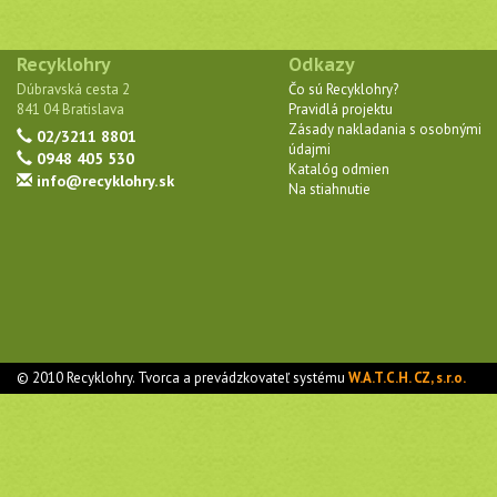
Recyklohry
Odkazy
Dúbravská cesta 2
Čo sú Recyklohry?
841 04 Bratislava
Pravidlá projektu
Zásady nakladania s osobnými
02/3211 8801
údajmi
0948 405 530
Katalóg odmien
info@recyklohry.sk
Na stiahnutie
© 2010 Recyklohry. Tvorca a prevádzkovateľ systému
W.A.T.C.H. CZ, s.r.o.