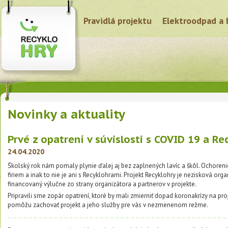
Pravidlá projektu
Elektroodpad a 
Novinky a aktuality
Prvé z opatrení v súvislosti s COVID 19 a R
24.04.2020
Školský rok nám pomaly plynie ďalej aj bez zaplnených lavíc a škôl. Ochoren
firiem a inak to nie je ani s Recyklohrami. Projekt Recyklohry je nezisková org
financovaný výlučne zo strany organizátora a partnerov v projekte.
Pripravili sme zopár opatrení, ktoré by mali zmierniť dopad koronakrízy na pro
pomôžu zachovať projekt a jeho služby pre vás v nezmenenom režme.