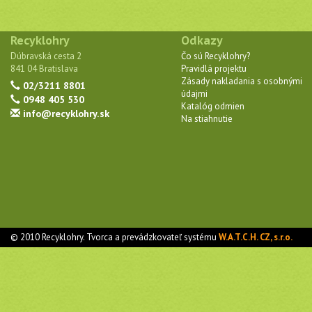
Recyklohry
Odkazy
Dúbravská cesta 2
Čo sú Recyklohry?
841 04 Bratislava
Pravidlá projektu
Zásady nakladania s osobnými
02/3211 8801
údajmi
0948 405 530
Katalóg odmien
info@recyklohry.sk
Na stiahnutie
© 2010 Recyklohry. Tvorca a prevádzkovateľ systému
W.A.T.C.H. CZ, s.r.o.