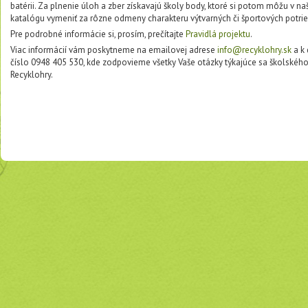
batérii. Za plnenie úloh a zber získavajú školy body, ktoré si potom môžu v
katalógu vymeniť za rôzne odmeny charakteru výtvarných či športových potrie
Pre podrobné informácie si, prosím, prečítajte
Pravidlá projektu
.
Viac informácií vám poskytneme na emailovej adrese
info@recyklohry.sk
a k 
číslo 0948 405 530, kde zodpovieme všetky Vaše otázky týkajúce sa školské
Recyklohry.