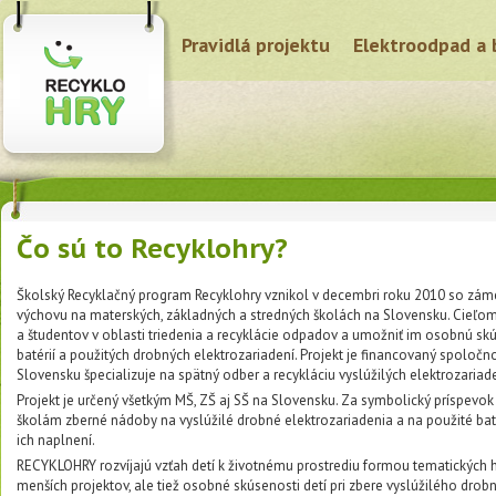
Pravidlá projektu
Elektroodpad a 
Čo sú to Recyklohry?
Školský Recyklačný program Recyklohry vznikol v decembri roku 2010 so zá
výchovu na materských, základných a stredných školách na Slovensku. Cieľom 
a študentov v oblasti triedenia a recyklácie odpadov a umožniť im osobnú 
batérií a použitých drobných elektrozariadení. Projekt je financovaný spoloč
Slovensku špecializuje na spätný odber a recykláciu vyslúžilých elektrozariaden
Projekt je určený všetkým MŠ, ZŠ aj SŠ na Slovensku. Za symbolický príspevok
školám zberné nádoby na vyslúžilé drobné elektrozariadenia a na použité ba
ich naplnení.
RECYKLOHRY rozvíjajú vzťah detí k životnému prostrediu formou tematických hie
menších projektov, ale tiež osobné skúsenosti detí pri zbere vyslúžilého dro