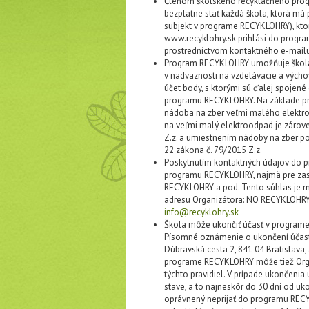
Členom školského recyklačného pro
bezplatne stať každá škola, ktorá má pr
subjekt v programe RECYKLOHRY), kto
www.recyklohry.sk prihlási do progra
prostredníctvom kontaktného e-mailu. 
Program RECYKLOHRY umožňuje školám
v nadväznosti na vzdelávacie a výcho
účet body, s ktorými sú ďalej spojené
programu RECYKLOHRY. Na základe p
nádoba na zber veľmi malého elektro
na veľmi malý elektroodpad je zárove
Z.z. a umiestnením nádoby na zber pou
22 zákona č. 79/2015 Z.z.
Poskytnutím kontaktných údajov do p
programu RECYKLOHRY, najmä pre zasi
RECYKLOHRY a pod. Tento súhlas je m
adresu Organizátora: NO RECYKLOHRY, 
info@recyklohry.sk
Škola môže ukončiť účasť v program
Písomné oznámenie o ukončení účast
Dúbravská cesta 2, 841 04 Bratislava,
programe RECYKLOHRY môže tiež Orga
týchto pravidiel. V prípade ukončenia
stave, a to najneskôr do 30 dní od uk
oprávnený neprijať do programu RECY