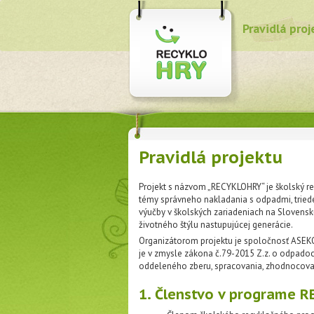
Pravidlá proj
Pravidlá projektu
Projekt s názvom „RECYKLOHRY“ je školský rec
témy správneho nakladania s odpadmi, trieden
výučby v školských zariadeniach na Slovensku 
životného štýlu nastupujúcej generácie.
Organizátorom projektu je spoločnosť ASEKO
je v zmysle zákona č.79-2015 Z.z. o odpadoc
oddeleného zberu, spracovania, zhodnocovan
1. Členstvo v programe R