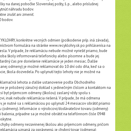
y na danej pobočke Slovenskej pošty, š. p., alebo príslušnej
kytnúť náhradu bodov.
e zrušiť ani zmeniť.
0 bodov.
YKLOHRY, konkrétne vecných odmien (poškodenie príp. iná závada),
dníctvom formulára na stránke www.recyklohry.sk po prihlásenísa na
esla. V prípade, že reklamáciu nebude možné vyriešiť priamo, bude
oba školy informovaná telefonicky alebo písomne a bude jej
rdný čas pre doriešenie reklamácie je jeden mesiac. Ďalšie
nanej odmeny) je možné reklamovať do 10 dní odo dňa, keď sa o
cie, škola dozvedela. Po uplynutí tejto lehoty nie je možné na
eklamačná lehota a ďalšie ustanovenie podľa Obchodného
ene je priložený záručný doklad s jedinečným číslom a kontaktom na
í byť príjemcom odmeny (školou) zaslaný vždy spolu s
, inak nebude reklamácia riešená. V prípade, že má odmena
v, je nutné sa s reklamáciou po uplynutí 24 mesiacov obrátiť priamo
 (odmeny). Informácie o výrobcovi/dodávateľovi tovaru (odmeny)
i balenia, prípadne sa je možné obrátiť na telefónnom čísle 0948
oskytne.
u chyby odmeny nezavinenej školou ako príjemcom odmeny, pričom
e reklamácia uznaná za oprávnenú, je chybný tovar (odmena)