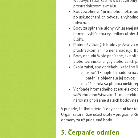
webových stránkach www.recyklohry.s
prostredníctvom e-mailu.
Body za zber veľmi malého elektroodp
po uskutočnení ich odvozu a vyhodnote
odvozu.
Body za splnenie úlohy vyhlásenej na
termínu vyhlásenia výsledkov úlohy.
úlohy.
Platnosť získaných bodov je časovo o
prostriedkom ani ho nenahradzujú. Bo
Body nebudú škole pripísané, ak boli
alebo technickej chyby alebo sa ich p
Škola zaistí, aby v priebehu každého 
aspoň 1× naplnila nádobu na 
batérií a objednala jej odvoz,
zúčastnila sa plnenia niektore
V prípade hromadného zberu elektroo
väčšieho množstva ako 1 tona elektr
nárok na pripísanie ďalších bodov n
V prípade, že škola tieto úlohy nesplní bez 
Organizátor môže účasť školy v programe RE
odmeny za už pridelené body.
5. Čerpanie odmien