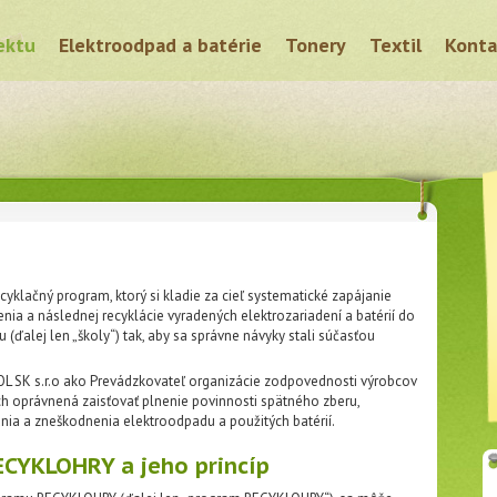
ektu
Elektroodpad a batérie
Tonery
Textil
Konta
yklačný program, ktorý si kladie za cieľ systematické zapájanie
ia a následnej recyklácie vyradených elektrozariadení a batérií do
(ďalej len „školy“) tak, aby sa správne návyky stali súčasťou
L SK s.r.o ako Prevádzkovateľ organizácie zodpovednosti výrobcov
h oprávnená zaisťovať plnenie povinnosti spätného zberu,
ia a zneškodnenia elektroodpadu a použitých batérií.
ECYKLOHRY a jeho princíp