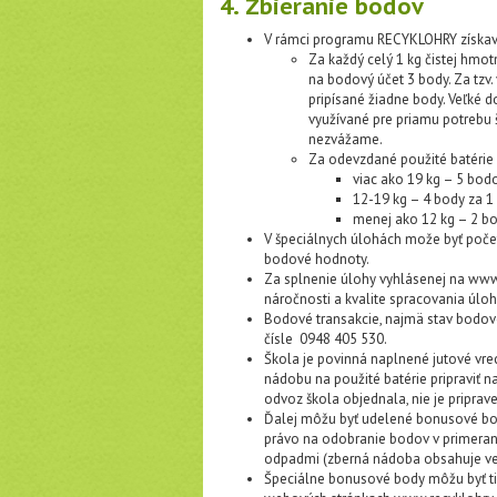
4. Zbieranie bodov
V rámci programu RECYKLOHRY získava
Za každý celý 1 kg čistej hm
na bodový účet 3 body. Za tzv.
pripísané žiadne body. Veľké 
využívané pre priamu potrebu š
nezvážame.
Za odevzdané použité batérie
viac ako 19 kg – 5 bodo
12-19 kg – 4 body za 1 
menej ako 12 kg – 2 bod
V špeciálnych úlohách može byť poče
bodové hodnoty.
Za splnenie úlohy vyhlásenej na www
náročnosti a kvalite spracovania úloh
Bodové transakcie, najmä stav bodo
čísle 0948 405 530.
Škola je povinná naplnené jutové vre
nádobu na použité batérie pripraviť n
odvoz škola objednala, nie je pripra
Ďalej môžu byť udelené bonusové body
právo na odobranie bodov v primeran
odpadmi (zberná nádoba obsahuje veci
Špeciálne bonusové body môžu byť tie