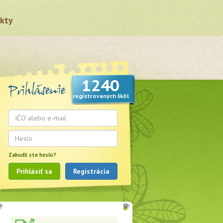
kty
1240
registrovaných škôl
Zabudli ste heslo?
Prihlásiť sa
Registrácia