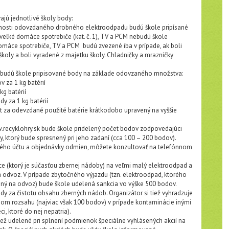
jú jednotlivé školy body:
otnosti odovzdaného drobného elektroodpadu budú škole pripísané
 veľké domáce spotrebiče (kat. č. 1), TV a PCM nebudú škole
domáce spotrebiče, TV a PCM budú zvezené iba v prípade, ak boli
koly a boli vyradené z majetku školy. Chladničky a mrazničky
 budú škole pripisované body na základe odovzaného množstva:
v za 1 kg batérií
kg batérií
y za 1 kg batérií
t za odevzdané použité batérie krátkodobo upravený na vyššie
.recyklohry.sk bude škole pridelený počet bodov zodpovedajúci
y, ktorý bude spresnený pri jeho zadaní (cca 100 – 200 bodov).
vého účtu a objednávky odmien, môžete konzultovať na telefónnom
ce (ktorý je súčasťou zbernej nádoby) na veľmi malý elektroodpad a
a odvoz. V prípade zbytočného výjazdu (tzn. elektroodpad, ktorého
vený na odvoz) bude škole udelená sankcia vo výške 500 bodov.
 za čistotu obsahu zberných nádob. Organizátor si tiež vyhradzuje
om rozsahu (najviac však 100 bodov) v prípade kontaminácie inými
, ktoré do nej nepatria).
ž udelené pri splnení podmienok špeciálne vyhlásených akcií na