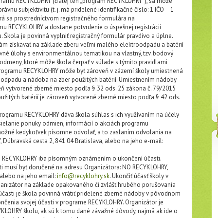
gramu RECYKLOHRY (ďalej len „program RECYKLOHRY“), sa môže
ávnu subjektivitu (t. j. má pridelené identifikačné číslo: 1 IČO = 1
rá sa prostredníctvom registračného formulára na
mu RECYKLOHRY a dostane potvrdenie o úspešnej registrácii
Škola je povinná vyplniť registračný formulár pravdivo a úplne.
 získavať na základe zberu veľmi malého elektroodpadu a batérií
vné úlohy s environmentálnou tematikou na vlastný, tzv. bodový
 odmeny, ktoré môže škola čerpať v súlade s týmito pravidlami
rogramu RECYKLOHRY môže byť zároveň v zázemí školy umiestnená
odpadu a nádoba na zber použitých batérií. Umiestnením nádoby
ň vytvorené zberné miesto podľa § 32 ods. 25 zákona č. 79/2015
žitých batérií je zároveň vytvorené zberné miesto podľa § 42 ods.
rogramu RECYKLOHRY dáva škola súhlas s ich využívaním na účely
elanie ponuky odmien, informácií o akciách programu
ožné kedykoľvek písomne odvolať, a to zaslaním odvolania na
Dúbravská cesta 2, 841 04 Bratislava, alebo na jeho e-mail:
e RECYKLOHRY iba písomným oznámením o ukončení účasti.
i musí byť doručené na adresu Organizátora: NO RECYKLOHRY,
 alebo na jeho email:
info@recyklohry.sk
. Ukončiť účasť školy v
nizátor na základe opakovaného či zvlášť hrubého porušovania
 účasti je škola povinná vrátiť pridelené zberné nádoby v pôvodnom
ončenia svojej účasti v programe RECYKLOHRY. Organizátor je
KLOHRY školu, ak sú k tomu dané závažné dôvody, najmä ak ide o