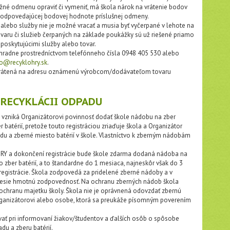
né odmenu opraviť či vymeniť, má škola nárok na vrátenie bodov
 zodpovedajúcej bodovej hodnote príslušnej odmeny.
lebo služby nie je možné vracať a musia byť vyčerpané v lehote na
ovaru či služieb čerpaných na základe poukážky sú už riešené priamo
poskytujúcimi služby alebo tovar.
radne prostredníctvom telefónneho čísla 0948 405 530 alebo
fo@recyklohry.sk
.
rátená na adresu oznámenú výrobcom/dodávateľom tovaru
A RECYKLÁCII ODPADU
vzniká Organizátorovi povinnosť dodať škole nádobu na zber
atérií, pretože touto registráciou zriaďuje škola a Organizátor
u a zberné miesto batérií v škole. Vlastníctvo k zberným nádobám
RY a dokončení registrácie bude škole zdarma dodaná nádoba na
zber batérií, a to štandardne do 1 mesiaca, najneskôr však do 3
gistrácie. Škola zodpovedá za pridelené zberné nádoby a v
 nesie hmotnú zodpovednosť. Na ochranu zberných nádob škola
 ochranu majetku školy. Škola nie je oprávnená odovzdať zbernú
rganizátorovi alebo osobe, ktorá sa preukáže písomným poverením
ať pri informovaní žiakov/študentov a ďalších osôb o spôsobe
du a zberu batérií.