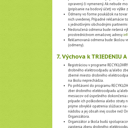
opravený či vymenený. Ak nebude mož
(pripísanie na bodový účet) vo výške
Odmeny vo forme poukážok na tovar a
nich uvedenej. Prípadné reklamácie t
s jednotlivými obchodnými partnermi 
Nedoručená odmena bude riešená výh
prostredníctvom emailovej adresy
in
Reklamovaná odmena bude školou v
(odmeny).
7. Výchova k TRIEDENIU 
Registráciou v programe RECYKLOHRY 
drobného elektroodpadu a/alebo zber b
zberné miesto drobného elektroodpad
na školu neprechádza.
Po prihlásení do programu RECYKLOH
zber drobného elektroodpadu a/alebo 
mesiacov od úspešného dokončenia re
prípade ich poškodenia alebo straty
prijme obvyklé opatrenia slúžiace na
nádobu a jej obsah inej osobe než O
Organizátora.
Organizátor a škola budú spolupracov
zaistenia zberu drobného elektroodpa