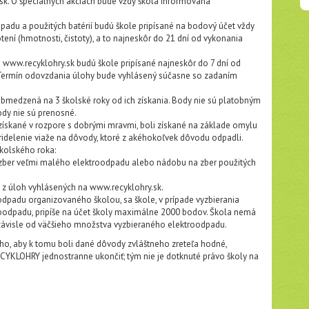
k. O špeciálnych akciách bude vždy škola informovaná
adu a použitých batérií budú škole pripísané na bodový účet vždy
ní (hmotnosti, čistoty), a to najneskôr do 21 dní od vykonania
 www.recyklohry.sk budú škole pripísané najneskôr do 7 dní od
 Termín odovzdania úlohy bude vyhlásený súčasne so zadaním
bmedzená na 3 školské roky od ich získania. Body nie sú platobným
dy nie sú prenosné.
 získané v rozpore s dobrými mravmi, boli získané na základe omylu
ridelenie viaže na dôvody, ktoré z akéhokoľvek dôvodu odpadli.
školského roka:
zber veľmi malého elektroodpadu alebo nádobu na zber použitých
j z úloh vyhlásených na www.recyklohry.sk.
dpadu organizovaného školou, sa škole, v prípade vyzbierania
oodpadu, pripíše na účet školy maximálne 2000 bodov. Škola nemá
ezávisle od väčšieho množstva vyzbieraného elektroodpadu.
toho, aby k tomu boli dané dôvody zvláštneho zreteľa hodné,
CYKLOHRY jednostranne ukončiť; tým nie je dotknuté právo školy na