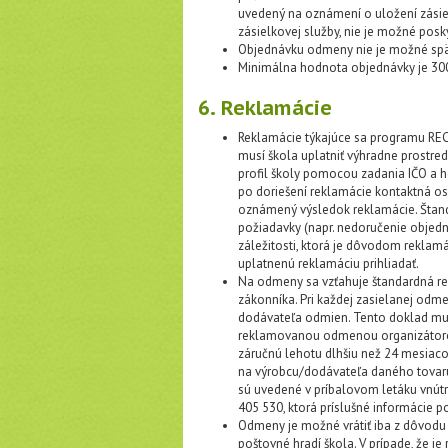
uvedený na oznámení o uložení zásielk
zásielkovej služby, nie je možné pos
Objednávku odmeny nie je možné spätn
Minimálna hodnota objednávky je 30
6. Reklamácie
Reklamácie týkajúce sa programu REC
musí škola uplatniť výhradne prostre
profil školy pomocou zadania IČO a h
po doriešení reklamácie kontaktná os
oznámený výsledok reklamácie. Štanda
požiadavky (napr. nedoručenie objed
záležitosti, ktorá je dôvodom reklamá
uplatnenú reklamáciu prihliadať.
Na odmeny sa vzťahuje štandardná r
zákonníka. Pri každej zasielanej odm
dodávateľa odmien. Tento doklad mus
reklamovanou odmenou organizátorovi
záručnú lehotu dlhšiu než 24 mesiaco
na výrobcu/dodávateľa daného tovaru
sú uvedené v príbalovom letáku vnútr
405 530, ktorá príslušné informácie p
Odmeny je možné vrátiť iba z dôvod
poštovné hradí škola. V prípade, že j