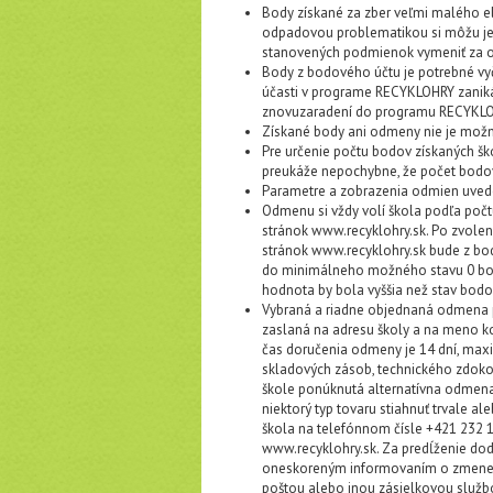
Body získané za zber veľmi malého el
odpadovou problematikou si môžu jedn
stanovených podmienok vymeniť za 
Body z bodového účtu je potrebné vy
účasti v programe RECYKLOHRY zanik
znovuzaradení do programu RECYKLOH
Získané body ani odmeny nie je možn
Pre určenie počtu bodov získaných š
preukáže nepochybne, že počet bodo
Parametre a zobrazenia odmien uvede
Odmenu si vždy volí škola podľa počt
stránok www.recyklohry.sk. Po zvolen
stránok www.recyklohry.sk bude z bo
do minimálneho možného stavu 0 bod
hodnota by bola vyššia než stav bod
Vybraná a riadne objednaná odmena p
zaslaná na adresu školy a na meno k
čas doručenia odmeny je 14 dní, maxim
skladových zásob, technického zdoko
škole ponúknutá alternatívna odmena 
niektorý typ tovaru stiahnuť trvale a
škola na telefónnom čísle +421 232 1
www.recyklohry.sk. Za predĺženie do
oneskoreným informovaním o zmene a
poštou alebo inou zásielkovou službou