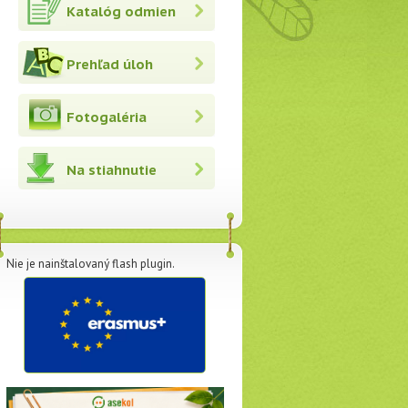
Katalóg odmien
Prehľad úloh
Fotogaléria
Na stiahnutie
Nie je nainštalovaný flash plugin.