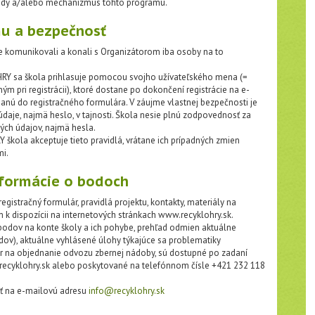
ýhody a/alebo mechanizmus tohto programu.
mu a bezpečnosť
ene komunikovali a konali s Organizátorom iba osoby na to
RY sa škola prihlasuje pomocou svojho užívateľského mena (=
ným pri registrácii), ktoré dostane po dokončení registrácie na e-
anú do registračného formulára. V záujme vlastnej bezpečnosti je
daje, najmä heslo, v tajnosti. Škola nesie plnú zodpovednosť za
ných údajov, najmä hesla.
kola akceptuje tieto pravidlá, vrátane ich prípadných zmien
mi.
nformácie o bodoch
istračný formulár, pravidlá projektu, kontakty, materiály na
 k dispozícii na internetových stránkach www.recyklohry.sk.
bodov na konte školy a ich pohybe, prehľad odmien aktuálne
ov), aktuálne vyhlásené úlohy týkajúce sa problematiky
 na objednanie odvozu zbernej nádoby, sú dostupné po zadaní
ecyklohry.sk alebo poskytované na telefónnom čísle +421 232 118
ať na e-mailovú adresu
info@recyklohry.sk