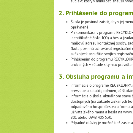
subjekt, ktorý v minulosti zneužil v
2. Prihlásenie do progra
Škola je povinná zaistiť, aby v jej m
oprávnené.
Pri komunikácii v programe RECYKLOH
identifikačné číslo, IČO) a hesla (zada
mailovú adresu kontaktnej osoby, zad
škola povinná uchovávať registračné ú
akékoľvek zneužitie svojich registrač
Prihlásením do programu RECYKLOHRY š
urobených v súlade s týmito pravidla
3. Obsluha programu a i
Informácie o programe RECYKLOHRY, reg
prevzatie a katalóg odmien, sú školám
Informácie o škole, aktuálnom stave 
dostupných (na základe získaných bod
odpadového hospodárstva a formulár
užívateľského mena a hesla na www.r
801 alebo 0948 405 530.
Prípadné otázky je možné tiež zasiel