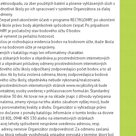
ektroodpadu, za zber použitých batérií a plnenie vyhlásených úloh s
otlivé školy po ich spracovaní v systéme Organizátora za ďalej
odmeny.
čerpať pred ukončením účasti v programe RECYKLOHRY; po ukončení
á škole právo body akýmkoľvek spôsobom čerpať. Po prípadnom
RY je počiatočný stav bodového účtu 0 bodov.
é vymeniť za peňažnú hotovosť.
kolou je rozhodujúca evidencia bodov na bodovom účte, ibaže škola
v na bodovom účte je nesprávny.
ných v katalógu majú len informatívny charakter.
u získaných bodov a objednáva ju prostredníctvom internetových
í a objednaní príslušnej odmeny prostredníctvom internetových
dového účtu školy odpočítaný zodpovedajúci počet bodov, a to až
ov. Ak by bola zvolená odmena, ktorej zodpovedajúca bodová
ového účtu školy, objednávka nebude vykonaná/realizovaná.
rostredníctvom internetových stránok www.recyklohry.sk bude
ontaktnej osoby uvedenej v prihlasovacom formulári. Štandardný
álne 30 dní. Ak tovar nie je na sklade (napr. z dôvodu vyčerpania
nalenia, zmeny vývoja na trhu alebo zásahom vyššej moci), bude
porovnateľnej kvality a druhu. Organizátor si vyhradzuje právo
lebo dočasne z ponuky katalógu. Informácie o tomto kroku sa dozvie
18 801, 0948 405 530 alebo na internetových stránkach
dacej lehoty spôsobené nesprávne uvedenou adresou, resp.
dresy, nenesie Organizátor zodpovednosť. Za odmenu zaslanú
, ktorá nebude vyzdvihnutá, prípadne prevzatá v termíne, ktorý bol