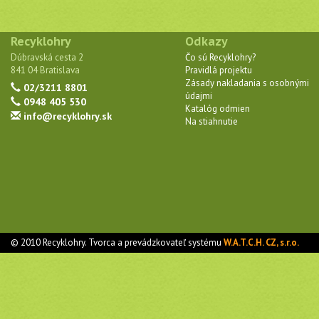
Recyklohry
Odkazy
Dúbravská cesta 2
Čo sú Recyklohry?
841 04 Bratislava
Pravidlá projektu
Zásady nakladania s osobnými
02/3211 8801
údajmi
0948 405 530
Katalóg odmien
info@recyklohry.sk
Na stiahnutie
© 2010 Recyklohry. Tvorca a prevádzkovateľ systému
W.A.T.C.H. CZ, s.r.o.