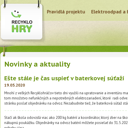
Pravidlá projektu
Elektroodpad a 
Novinky a aktuality
Ešte stále je čas uspieť v baterkovej súťaži
19.05.2020
Mnohí z veľkých Recyklohráčov tieto dni využili na upratovanie a inventúru maj
tom množstvo nefunkčných a nepotrebných elektrozariadení, ktoré radi odve
stránku poslať objednávku na odvoz. Nezabudnite tiež, že baterková súťaž stá
Stačí ak škola odovzdá viac ako 200 kg batérií a koordinátor, ktorý zber na šk
nákupnú poukážku. Objednávky na odvoz batérií môžete posielať do 31.5.202
pribehu júna.