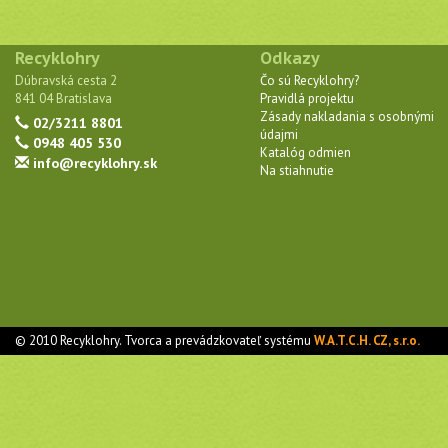
Recyklohry
Odkazy
Dúbravská cesta 2
Čo sú Recyklohry?
841 04 Bratislava
Pravidlá projektu
Zásady nakladania s osobnými
02/3211 8801
údajmi
0948 405 530
Katalóg odmien
info@recyklohry.sk
Na stiahnutie
© 2010 Recyklohry. Tvorca a prevádzkovateľ systému
W.A.T.C.H. CZ, s.r.o.