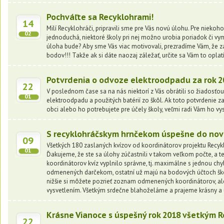
Pochváľte sa Recyklohrami!
14
Milí Recyklohráči, pripravili sme pre Vás novú úlohu. Pre nieko
02
jednoduchá, niektoré školy pri nej možno urobia poriadok či v
úloha bude? Aby sme Vás viac motivovali, prezradíme Vám, že z
bodov!!! Takže ak si dáte naozaj záležať, určite sa Vám to oplatí
Potvrdenia o odvoze elektroodpadu za rok 2
22
V poslednom čase sa na nás niektorí z Vás obrátili so žiadosťo
01
elektroodpadu a použitých batérií zo škôl. Ak toto potvrdenie 
obci alebo ho potrebujete pre účely školy, veľmi radi Vám ho vy
S recyklohráčskym hrnčekom úspešne do nov
09
Všetkých 180 zaslaných kvízov od koordinátorov projektu Recyk
01
Ďakujeme, že ste sa úlohy zúčastnili v takom veľkom počte, a t
koordinátorov kvíz vyplnilo správne, tj. maximálne s jednou ch
odmenených darčekom, ostatní už majú na bodových účtoch škô
nižšie si môžete pozrieť zoznam odmenených koordinátorov, al
vysvetlením. Všetkým srdečne blahoželáme a prajeme krásny a 
Krásne Vianoce s úspešný rok 2018 všetkým 
22