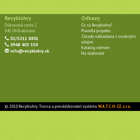
Recyklohry
Odkazy
Dúbravská cesta 2
Čo sú Recyklohry?
841 04 Bratislava
Pravidlá projektu
Zásady nakladania s osobnými
02/3211 8801
údajmi
0948 405 530
Katalóg odmien
info@recyklohry.sk
Na stiahnutie
© 2010 Recyklohry. Tvorca a prevádzkovateľ systému
W.A.T.C.H. CZ, s.r.o.