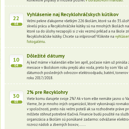
Konkrétne prípady si môžete pozrieť
v obrázkovom manuáli.
Vyhlásenie naj Recyklohráčskych kútikov
22
Veľmi pekne ďakujeme všetkým 226 školám, ktoré sa do 35.úlohy 
04
skvelú prácu a Recyklohráčske kútiky sú na mnohých školách nao
ktoré sa do úlohy nezapojili si z vás vezmú príklad a na škole z
Recyklohráčske kútiky. Chcete sa inšpirovať? Kliknite na
vyhláse
fotogalériu
.
Dôležité dátumy
10
Aj keď máme v kalendári ešte len apríl, počasie nám už prináša 
04
mesiace v školskom roku prejdú ako voda, preto by som Vás už
dátumoch posledných odvozov elektroodpadu, batérií, tonero
roku 2017/2018.
2% pre Recyklohry
30
Viete komu darujete svoje 2%? Ak v tom ešte nemáte jasno o Va
03
Vieme, že je mnoho iných organizácií, ktoré vykonávajú rovnako
v spoločnosti, preto nás veľmi poteší ak sa rozhodnete práve pre 
môžete stihnuť potrebné tlačivá. Financie budú použité na služb
organizácia a školám sú ponúkané zadarmo: odvážanie elektrood
rozvoz nádob a zberných boxov,......