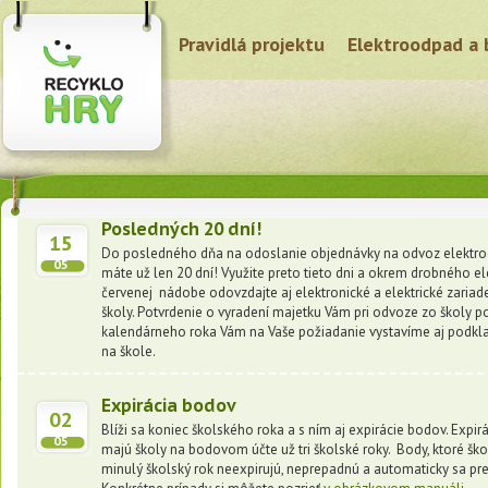
Pravidlá projektu
Elektroodpad a 
Posledných 20 dní!
15
Do posledného dňa na odoslanie objednávky na odvoz elektroo
05
máte už len 20 dní! Využite preto tieto dni a okrem drobného 
červenej nádobe odovzdajte aj elektronické a elektrické zariade
školy. Potvrdenie o vyradení majetku Vám pri odvoze zo školy p
kalendárneho roka Vám na Vaše požiadanie vystavíme aj podkla
na škole.
Expirácia bodov
02
Blíži sa koniec školského roka a s ním aj expirácie bodov. Expir
05
majú školy na bodovom účte už tri školské roky. Body, ktoré šk
minulý školský rok neexpirujú, neprepadnú a automaticky sa p