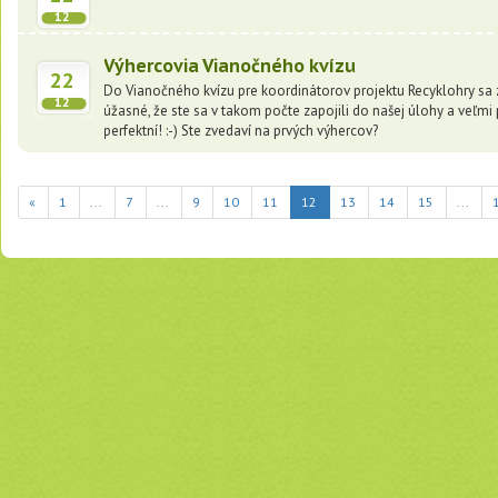
12
Výhercovia Vianočného kvízu
22
Do Vianočného kvízu pre koordinátorov projektu Recyklohry sa za
12
úžasné, že ste sa v takom počte zapojili do našej úlohy a veľm
perfektní! :-) Ste zvedaví na prvých výhercov?
(current)
«
1
...
7
...
9
10
11
12
13
14
15
...