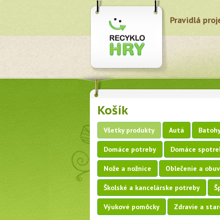
Pravidlá proj
Košík
Všetky produkty
Autá
Batohy
Domáce potreby
Domáce spotre
Nože a nožnice
Oblečenie a obuv
Školské a kancelárske potreby
Š
Výukové pomôcky
Zdravie a star