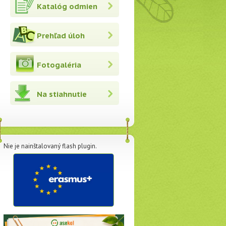
Katalóg odmien
Prehľad úloh
Fotogaléria
Na stiahnutie
Nie je nainštalovaný flash plugin.