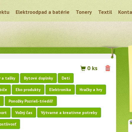
ektu
Elektroodpad a batérie
Tonery
Textil
Konta
0 ks
 a tašky
Bytové doplnky
Deti
biče
Eko produkty
Elektronika
Hračky a hry
Ponožky Pozrieš-triediš!
port
Voľný čas
Výtvarné a kreatívne potreby
ostlivosť