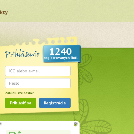
kty
1240
registrovaných škôl
Zabudli ste heslo?
Prihlásiť sa
Registrácia