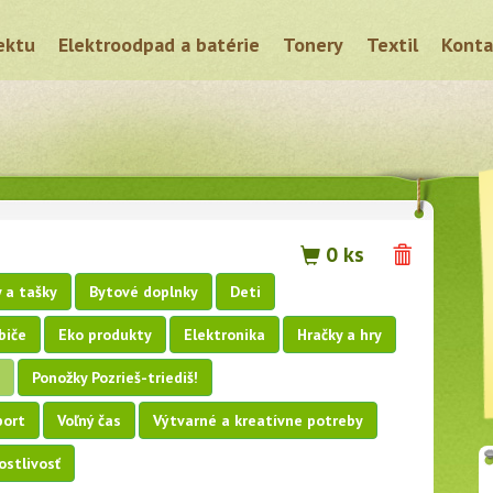
ektu
Elektroodpad a batérie
Tonery
Textil
Konta
0 ks
 a tašky
Bytové doplnky
Deti
biče
Eko produkty
Elektronika
Hračky a hry
Ponožky Pozrieš-triediš!
port
Voľný čas
Výtvarné a kreatívne potreby
ostlivosť