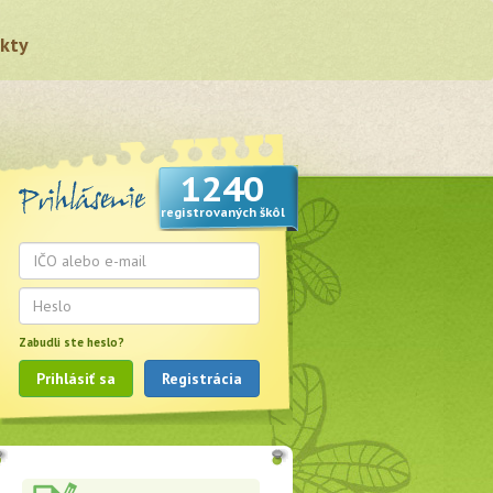
kty
1240
registrovaných škôl
Zabudli ste heslo?
Prihlásiť sa
Registrácia