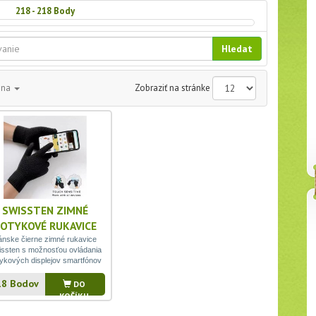
218 - 218
Body
Hledat
ena
Zobraziť na stránke
SWISSTEN ZIMNÉ
OTYKOVÉ RUKAVICE
PÁNSKE ČIERNE
ánske čierne zimné rukavice
ssten s možnosťou ovládania
ykových displejov smartfónov
18 Bodov
DO
KOŠÍKU