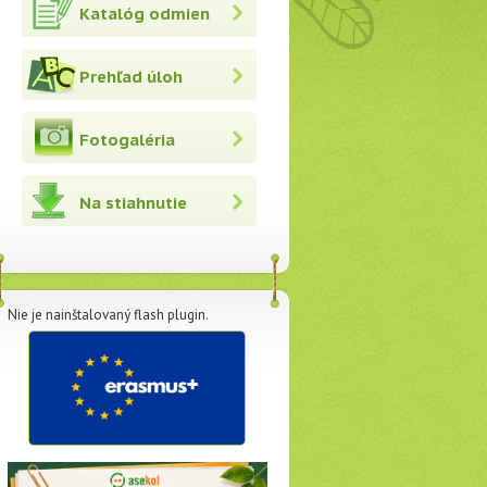
Katalóg odmien
Prehľad úloh
Fotogaléria
Na stiahnutie
Nie je nainštalovaný flash plugin.