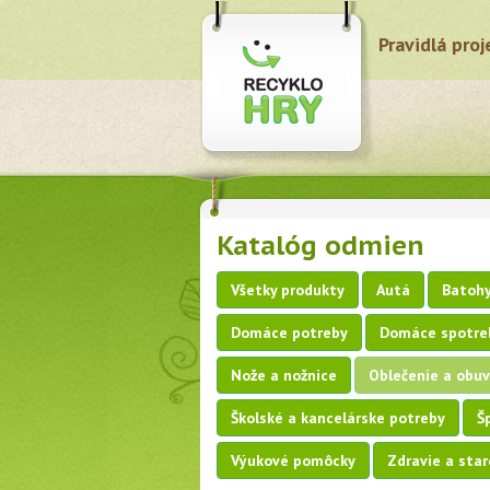
Pravidlá proj
Katalóg odmien
Všetky produkty
Autá
Batohy
Domáce potreby
Domáce spotre
Nože a nožnice
Oblečenie a obuv
Školské a kancelárske potreby
Š
Výukové pomôcky
Zdravie a star