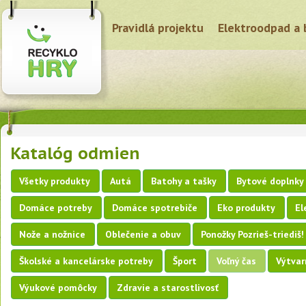
Pravidlá projektu
Elektroodpad a 
Katalóg odmien
Všetky produkty
Autá
Batohy a tašky
Bytové doplnky
Domáce potreby
Domáce spotrebiče
Eko produkty
El
Nože a nožnice
Oblečenie a obuv
Ponožky Pozrieš-triediš!
Školské a kancelárske potreby
Šport
Voľný čas
Výtvar
Výukové pomôcky
Zdravie a starostlivosť