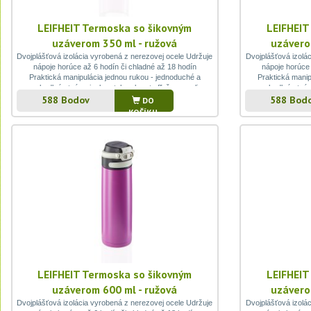
LEIFHEIT Termoska so šikovným
LEIFHEIT
uzáverom 350 ml - ružová
uzávero
Dvojplášťová izolácia vyrobená z nerezovej ocele Udržuje
Dvojplášťová izolá
nápoje horúce až 6 hodín či chladné až 18 hodín
nápoje horúce 
Praktická manipulácia jednou rukou - jednoduché a
Praktická manip
pohodlné otváranie, bez toho aby ste fľašu museli
pohodlné otvár
588 Bodov
588 Bod
podkladať 100% nepriepustné vďaka tesnému uzavretiu
podkladať 100% n
DO
uzáveru - ideálne na cesty Uzamykateľné viečko zabra v
uzáveru - ideálne
KOŠÍKU
batohu alebo taške
LEIFHEIT Termoska so šikovným
LEIFHEIT
uzáverom 600 ml - ružová
uzávero
Dvojplášťová izolácia vyrobená z nerezovej ocele Udržuje
Dvojplášťová izolá