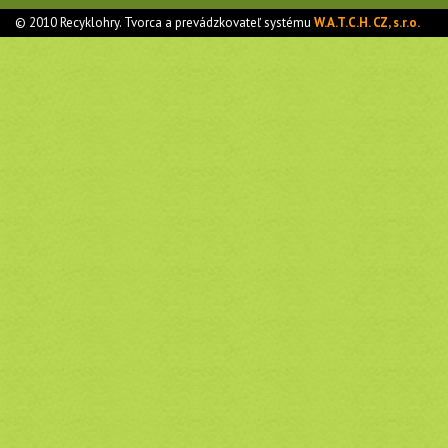
© 2010 Recyklohry. Tvorca a prevádzkovateľ systému
W.A.T.C.H. CZ, s.r.o.