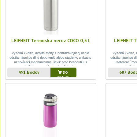
LEIFHEIT Termoska nerez COCO 0,5 l
LEIFHEIT 
vysoká kvalita, dvojité steny z nehrdzavejúcej ocele
vysoká kvalita, 
udržia nápoj po dlhú dobu teplý alebo studený, unikátny
udržia nápoj po d
uzatvárací mechanizmus, lievik proti kvapnutiu, s
uzatvárací mec
kelímkom na pitie, moderný design
kelímko
491 Bodov
687 Bod
DO
KOŠÍKU