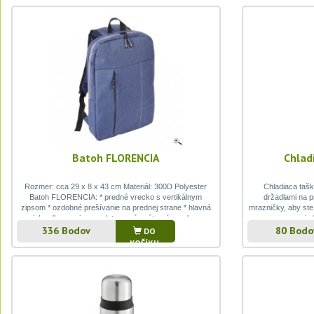
Batoh FLORENCIA
Chlad
Rozmer: cca 29 x 8 x 43 cm Materiál: 300D Polyester
Chladiaca taš
Batoh FLORENCIA: * predné vrecko s vertikálnym
držadlami na p
zipsom * ozdobné prešívanie na prednej strane * hlavná
mrazničky, aby ste 
priehradka na zips a polstrované vnútorné vrecko na
pre je
336 Bodov
80 Bodo
notebook popr
DO
KOŠÍKU