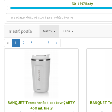
30 - 1797
Body
Triediť podľa
Názov
Cena
(current)
«
1
2
3
...
8
»
BANQUET Termohrnček cestovný ARTY
BANQUET Te
450 ml, biely