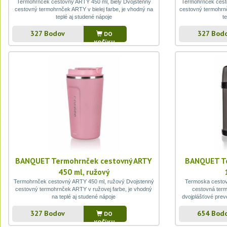
Termohrnček cestovný ARTY 450 ml, biely Dvojstenný
Termohrnček cest
cestovný termohrnček ARTY v bielej farbe, je vhodný na
cestovný termohrnč
teplé aj studené nápoje
t
327 Bodov
327 Bod
DO
KOŠÍKU
BANQUET Termohrnček cestovný ARTY
BANQUET T
450 ml, ružový
Termohrnček cestovný ARTY 450 ml, ružový Dvojstenný
Termoska cestov
cestovný termohrnček ARTY v ružovej farbe, je vhodný
cestovná ter
na teplé aj studené nápoje
dvojplášťové preve
v
327 Bodov
654 Bod
DO
KOŠÍKU