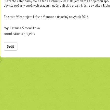
Pre tento kalendárny rok sa teda s vami lúčim. Ďakujem vám za príjemnú spo
aby ste počas vianočných prázdnin načerpali síl a prežili krásne sviatky v kruhu
Zo srdca Vám prajem krásne Vianoce a úspešný nový rok 2016!
Mgr. Katarína Šimončíková
koordinátorka projektu
Späť