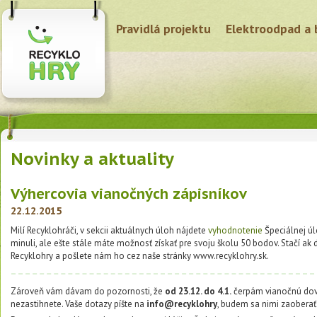
Pravidlá projektu
Elektroodpad a 
Novinky a aktuality
Výhercovia vianočných zápisníkov
22.12.2015
Milí Recyklohráči, v sekcii aktuálnych úloh nájdete
vyhodnotenie
Špeciálnej úl
minuli, ale ešte stále máte možnosť získať pre svoju školu 50 bodov. Stačí ak d
Recyklohry a pošlete nám ho cez naše stránky www.recyklohry.sk.
Zároveň vám dávam do pozornosti, že
od 23.12. do 4.1.
čerpám vianočnú dovo
nezastihnete. Vaše dotazy píšte na
info@recyklohry
, budem sa nimi zaoberať