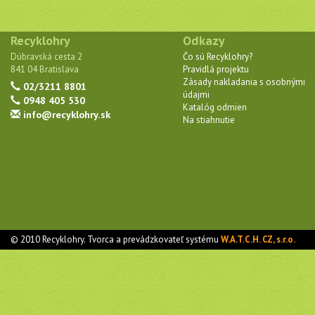
Recyklohry
Odkazy
Dúbravská cesta 2
Čo sú Recyklohry?
841 04 Bratislava
Pravidlá projektu
Zásady nakladania s osobnými
02/3211 8801
údajmi
0948 405 530
Katalóg odmien
info@recyklohry.sk
Na stiahnutie
© 2010 Recyklohry. Tvorca a prevádzkovateľ systému
W.A.T.C.H. CZ, s.r.o.