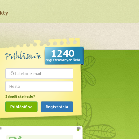
kty
1240
registrovaných škôl
Zabudli ste heslo?
Prihlásiť sa
Registrácia