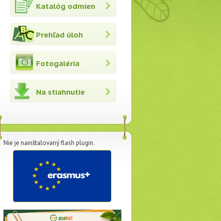
Katalóg odmien
Prehľad úloh
Fotogaléria
Na stiahnutie
Nie je nainštalovaný flash plugin.