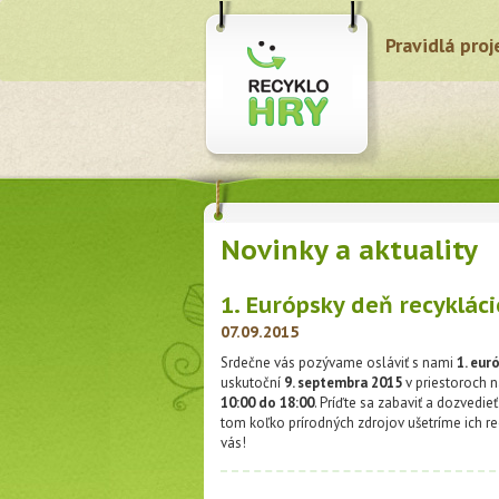
Pravidlá proj
Novinky a aktuality
1. Európsky deň recykláci
07.09.2015
Srdečne vás pozývame osláviť s nami
1. eur
uskutoční
9. septembra 2015
v priestoroch 
10:00 do 18:00
. Príďte sa zabaviť a dozvedieť
tom koľko prírodných zdrojov ušetríme ich re
vás!