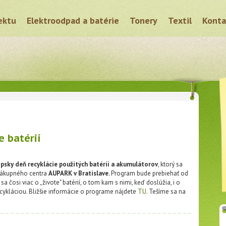
ektu
Elektroodpad a batérie
Tonery
Textil
Konta
e batérií
ópsky deň recyklácie použitých batérií a akumulátorov
, ktorý sa
nákupného centra
AUPARK v Bratislave.
Program bude prebiehať od
 sa čosi viac o „živote" batérií, o tom kam s nimi, keď doslúžia, i o
cykláciou. Bližšie informácie o programe nájdete
TU
. Tešíme sa na