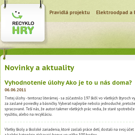
Pravidlá projektu
Elektroodpad a 
Novinky a aktuality
Vyhodnotenie úlohy Ako je to u nás doma?
06.06.2011
Tretej úlohy - tentoraz literárnej - sa zúčastnilo 197 škôl vo všetkých štyroc
za zaslané poviedky a básničky. Vyberať najlepšie nebolo jednoduché, pretože
spracované. Teší nás, že autori takmer všetkých prác vedia, že staré spotrebič
využitiu, alebo na recykláciu.
Všetky školy a školské zariadenia, ktoré zaslali práce detí, dostali na svoj účet
z každej kategórie získavajú bonus vo výške 500 bodov.