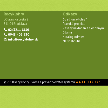
Recyklohry
Odkazy
Dúbravská cesta 2
Čo sú Recyklohry?
841 04 Bratislava
Pravidlá projektu
Zásady nakladania s osobnými
02/3211 8801
údajmi
0948 405 530
Katalóg odmien
info@recyklohry.sk
Na stiahnutie
© 2010 Recyklohry. Tvorca a prevádzkovateľ systému
W.A.T.C.H. CZ, s.r.o.