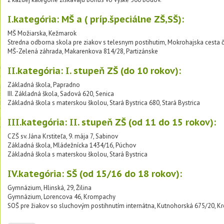
I.kategória: MŠ a ( príp.špeciálne ZŠ,SŠ):
MŠ Možiarska, Kežmarok
Stredna odborna skola pre ziakov s telesnym postihutim, Mokrohajska cesta č.
MŠ-Zelená záhrada, Makarenkova 814/28, Partizánske
II.kategória: I. stupeň ZŠ (do 10 rokov):
Základná škola, Papradno
III. Základná škola, Sadová 620, Senica
Základná škola s materskou školou, Stará Bystrica 680, Stará Bystrica
III.kategória: II. stupeň ZŠ (od 11 do 15 rokov):
CZŠ sv. Jána Krstiteľa, 9. mája 7, Sabinov
Základná škola, Mládežnícka 1434/16, Púchov
Základná škola s materskou školou, Stará Bystrica
IV.kategória: SŠ (od 15/16 do 18 rokov):
Gymnázium, Hlinská, 29, Žilina
Gymnázium, Lorencova 46, Krompachy
SOŠ pre žiakov so sluchovým postihnutím internátna, Kutnohorská 675/20, K