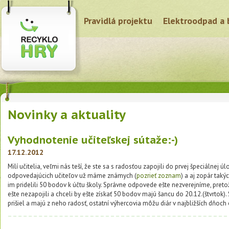
Pravidlá projektu
Elektroodpad a 
Novinky a aktuality
Vyhodnotenie učiteľskej sútaže:-)
17.12.2012
Milí učitelia, veľmi nás teší, že ste sa s radosťou zapojili do prvej špeciálnej ú
odpovedajúcich učiteľov už máme známych (
pozrieť zoznam
) a aj zopár taký
im pridelili 50 bodov k účtu školy. Správne odpovede ešte nezverejníme, pretož
ešte nezapojili a chceli by ešte získať 50 bodov majú šancu do 20.12.(štvrtok).
prišiel a majú z neho radosť, ostatní výhercovia môžu diár v najbližších dňoch 