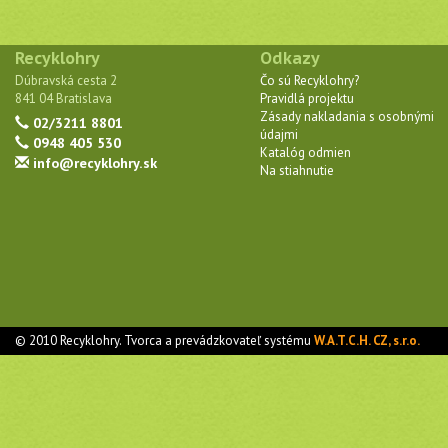
Recyklohry
Odkazy
Dúbravská cesta 2
Čo sú Recyklohry?
841 04 Bratislava
Pravidlá projektu
Zásady nakladania s osobnými
02/3211 8801
údajmi
0948 405 530
Katalóg odmien
info@recyklohry.sk
Na stiahnutie
© 2010 Recyklohry. Tvorca a prevádzkovateľ systému
W.A.T.C.H. CZ, s.r.o.