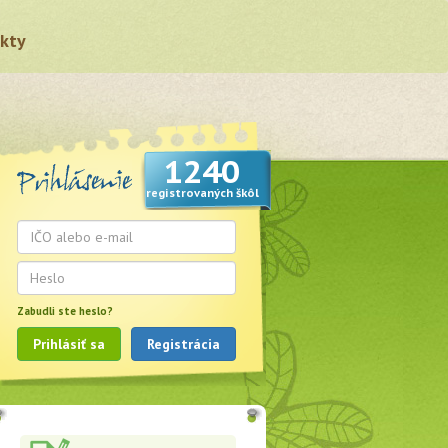
kty
1240
registrovaných škôl
Zabudli ste heslo?
Prihlásiť sa
Registrácia