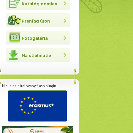
Katalóg odmien
Prehľad úloh
Fotogaléria
Na stiahnutie
Nie je nainštalovaný flash plugin.