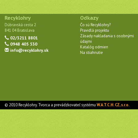
Recyklohry
Odkazy
Dúbravská cesta 2
Čo sú Recyklohry?
841 04 Bratislava
Pravidlá projektu
Zásady nakladania s osobnými
02/3211 8801
údajmi
0948 405 530
Katalóg odmien
info@recyklohry.sk
Na stiahnutie
© 2010 Recyklohry. Tvorca a prevádzkovateľ systému
W.A.T.C.H. CZ, s.r.o.