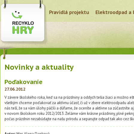
Pravidlá projektu
Elektroodpad a 
Novinky a aktuality
Poďakovanie
27.06.2012
V závere školského roka, keď sa na prázdniny a oddych tešia žiaci a možno ešt
všetkým chceme poďakovať za aktívnu účasť, či už v zbere elektroodpadu aleb
nás teší, že sa vám úlohy páčili a dúfame, že oceníte a aktívne sa zúčastníte a
v novom školskom roku 2012/2013. Želáme vám krásne prázdniny, plné pekných
počas prázdnin nezabúdajte na našu prírodu a separujte odpad tak ako cez ško
Autor:
Mgr. Alena Danková