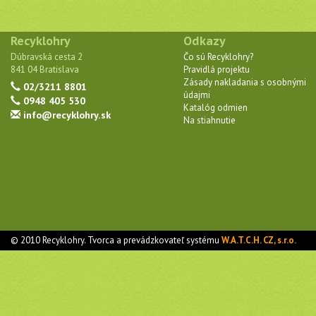
Recyklohry
Odkazy
Dúbravská cesta 2
Čo sú Recyklohry?
841 04 Bratislava
Pravidlá projektu
Zásady nakladania s osobnými
02/3211 8801
údajmi
0948 405 530
Katalóg odmien
info@recyklohry.sk
Na stiahnutie
© 2010 Recyklohry. Tvorca a prevádzkovateľ systému
W.A.T.C.H. CZ, s.r.o.