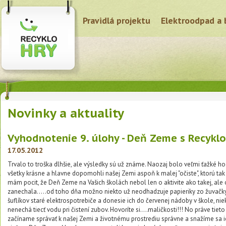
Pravidlá projektu
Elektroodpad a 
Novinky a aktuality
Vyhodnotenie 9. úlohy - Deň Zeme s Recykl
17.05.2012
Trvalo to troška dlhšie, ale výsledky sú už známe. Naozaj bolo veľmi ťažké hodn
všetky krásne a hlavne dopomohli našej Zemi aspoň k malej "očiste", ktorú tak 
mám pocit, že Deň Zeme na Vašich školách nebol len o aktivite ako takej, ale 
zanechala.....od toho dňa možno niekto už neodhadzuje papieriky zo žuvačk
šuflíkov staré elektrospotrebiče a donesie ich do červenej nádoby v škole, niek
nenechá tiecť vodu pri čistení zubov. Hovoríte si....maličkosti!!! No práve tie
začíname správať k našej Zemi a životnému prostrediu správne a snažíme sa ic