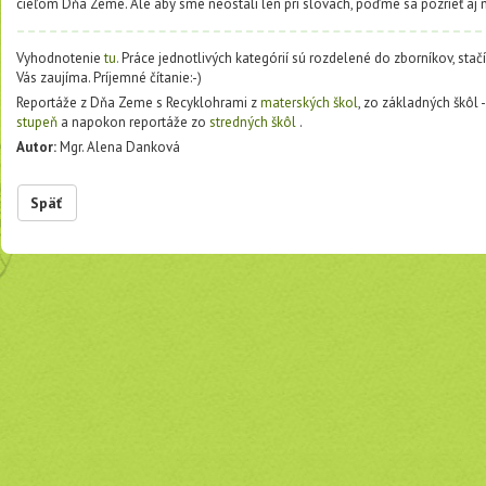
cieľom Dňa Zeme. Ale aby sme neostali len pri slovách, poďme sa pozrieť aj n
Vyhodnotenie
tu.
Práce jednotlivých kategórií sú rozdelené do zborníkov, stačí 
Vás zaujíma. Príjemné čítanie:-)
Reportáže z Dňa Zeme s Recyklohrami z
materských škol
, zo základných šk
ô
l 
stupeň
a napokon reportáže zo
stredných škôl
.
Autor:
Mgr. Alena Danková
Späť