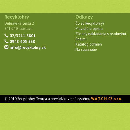
Recyklohry
Odkazy
Dúbravská cesta 2
Čo sú Recyklohry?
841 04 Bratislava
Pravidlá projektu
Zásady nakladania s osobnými
02/3211 8801
údajmi
0948 405 530
Katalóg odmien
info@recyklohry.sk
Na stiahnutie
© 2010 Recyklohry. Tvorca a prevádzkovateľ systému
W.A.T.C.H. CZ, s.r.o.