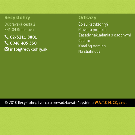
Recyklohry
Odkazy
Dúbravská cesta 2
Čo sú Recyklohry?
841 04 Bratislava
Pravidlá projektu
Zásady nakladania s osobnými
02/3211 8801
údajmi
0948 405 530
Katalóg odmien
info@recyklohry.sk
Na stiahnutie
© 2010 Recyklohry. Tvorca a prevádzkovateľ systému
W.A.T.C.H. CZ, s.r.o.