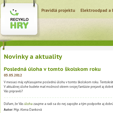
Pravidlá projektu
Elektroodpad a 
Novinky a aktuality
Posledná úloha v tomto školskom roku
03.05.2012
V mesiaci máj vyhlasujeme poslednú úlohu v tomto školskom roku. Tentokrát 
V aktuálnej úlohe budete mať možnosť okrem svojej fantázie prejaviť aj dobré
Vás pripravili?
Dúfam, že Vás
úloha
zaujme a radi sa do nej zapojíte a tým podporíte aj dobrú
Autor:
Mgr. Alena Danková