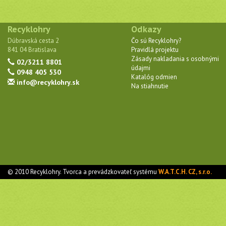
Recyklohry
Odkazy
Dúbravská cesta 2
Čo sú Recyklohry?
841 04 Bratislava
Pravidlá projektu
Zásady nakladania s osobnými
02/3211 8801
údajmi
0948 405 530
Katalóg odmien
info@recyklohry.sk
Na stiahnutie
© 2010 Recyklohry. Tvorca a prevádzkovateľ systému
W.A.T.C.H. CZ, s.r.o.