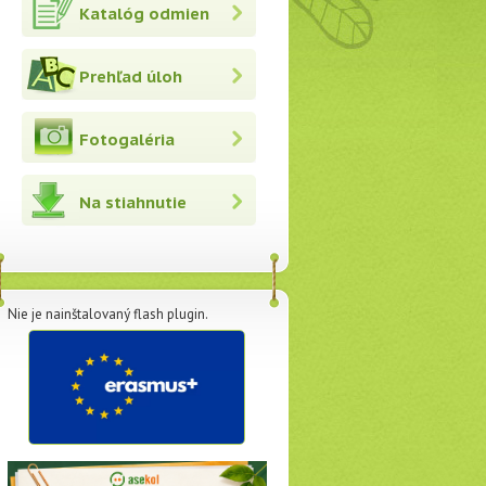
Katalóg odmien
Prehľad úloh
Fotogaléria
Na stiahnutie
Nie je nainštalovaný flash plugin.