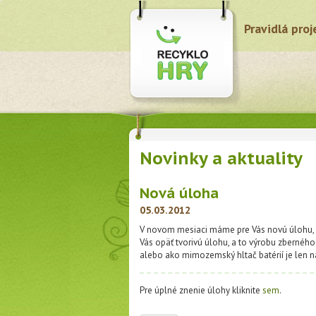
Pravidlá proj
Novinky a aktuality
Nová úloha
05.03.2012
V novom mesiaci máme pre Vás novú úlohu, ke
Vás opäť tvorivú úlohu, a to výrobu zbernéh
alebo ako mimozemský hltač batérií je len na
Pre úplné znenie úlohy kliknite
sem
.