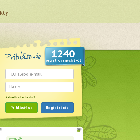
kty
1240
registrovaných škôl
Zabudli ste heslo?
Prihlásiť sa
Registrácia