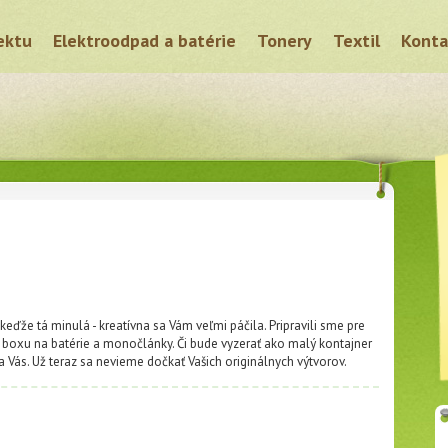
ektu
Elektroodpad a batérie
Tonery
Textil
Konta
ďže tá minulá - kreatívna sa Vám veľmi páčila. Pripravili sme pre
o boxu na batérie a monočlánky. Či bude vyzerať ako malý kontajner
 Vás. Už teraz sa nevieme dočkať Vašich originálnych výtvorov.