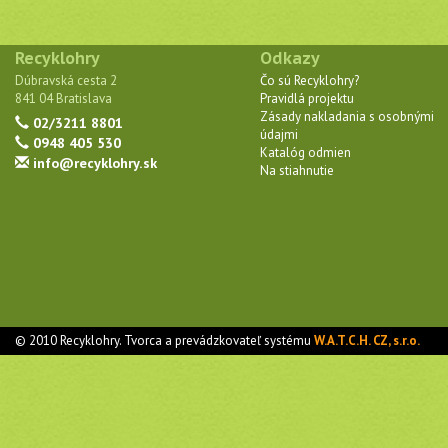
Recyklohry
Odkazy
Dúbravská cesta 2
Čo sú Recyklohry?
841 04 Bratislava
Pravidlá projektu
Zásady nakladania s osobnými
02/3211 8801
údajmi
0948 405 530
Katalóg odmien
info@recyklohry.sk
Na stiahnutie
© 2010 Recyklohry. Tvorca a prevádzkovateľ systému
W.A.T.C.H. CZ, s.r.o.