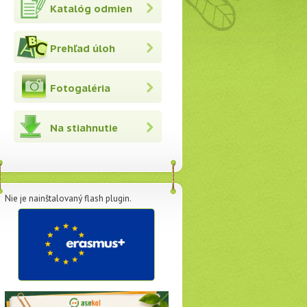
Katalóg odmien
Prehľad úloh
Fotogaléria
Na stiahnutie
Nie je nainštalovaný flash plugin.