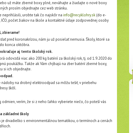
lebo už máte zberné boxy plné, neváhajte a žiadajte o nové boxy
lných prosím objednajte cez web stránku.
e neprihlásili, urobte tak čo najskôr na
info@recyklohry.sk
(do e-
y, IČO, počet žiakov na škole a kontaktné údaje zodpovednej osoby
š, zbierame!
vzdať pred koronakrízou, nám ju už posielať nemusia. Školy, ktoré sa
s do konca októbra.
okračuje aj tento školský rok.
orá odovzdá viac ako 200 kg batérií za školský rok, tj. od 1.9.2020 do
pnú poukážku. Takže ak Vám chýbajú na zber batérií zberné boxy,
u si ich objednajte.
oodpad.
né nádoby na drobný elektroodpad sa môžu tešiť, v priebehu
resy škôl.
óg odmien, verím, že si z neho ľahko vyberiete niečo, čo poteší vás
a základné školy
a je divadielko s environmentálnou tematikou, o termínoch a cenách
 dňoch.