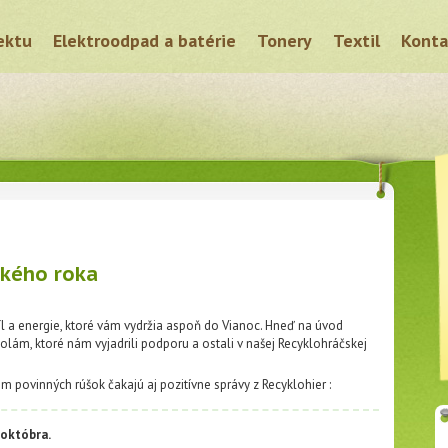
ektu
Elektroodpad a batérie
Tonery
Textil
Konta
ského roka
síl a energie, ktoré vám vydržia aspoň do Vianoc. Hneď na úvod
lám, ktoré nám vyjadrili podporu a ostali v našej Recyklohráčskej
 povinných rúšok čakajú aj pozitívne správy z Recyklohier :
 októbra.