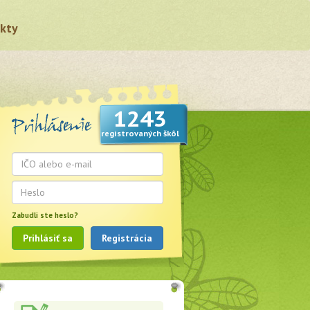
kty
1243
registrovaných škôl
Zabudli ste heslo?
Prihlásiť sa
Registrácia