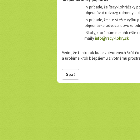
· v prípade, že Recyklohráčsky
objednávať odvozy, odmeny a z
· v prípade, že ste si ešte výšku
objednávke odvozu, dovozu od
· školy, ktoré nám nestihli ešte
maily
info@recyklohry.sk
Verím, že tento rok bude zatvorených škôl č
a urobíme krok k lepšiemu životnému prostre
Späť