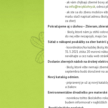
· ak vám chýbajú zberné boxy a
na
info@recyklohry.sk
, odvoz p
· ak ste sa do zberu mobilov ešt
mailu stačí napísať adresu škol
za zber)
Pokračujeme aj s úlohou – Zbieram, zbiera
· školy, ktoré nám ju stihli odo
do nej ešte nezapojili, majú ča
Súťaž o nákupné poukážky za zber batérií p
· koordinátor/ka každej školy, kt
31.5.2021 získa 20-eurovú náku
neváhajte a cez našu web stránk
Dodanie zberných nádob na drobný elektr
· školy, ktoré ešte nemajú zber
septembra budú doručené na ad
Nový katalóg odmien.
· pripravený je už aj nový katal
a žiakov.
Environmentálne divadielko pre materské 
· novinkou tohto školského rok
budem informovať v najbližších
Recyklohráčsky poplatok