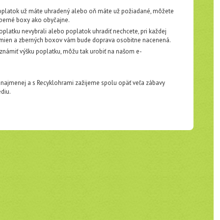
 poplatok už máte uhradený alebo oň máte už požiadané, môžete
berné boxy ako obyčajne.
 poplatku nevybrali alebo poplatok uhradiť nechcete, pri každej
mien a zberných boxov vám bude doprava osobitne nacenená.
 oznámiť výšku poplatku, môžu tak urobiť na našom e-
o najmenej a s Recyklohrami zažijeme spolu opäť veľa zábavy
diu.