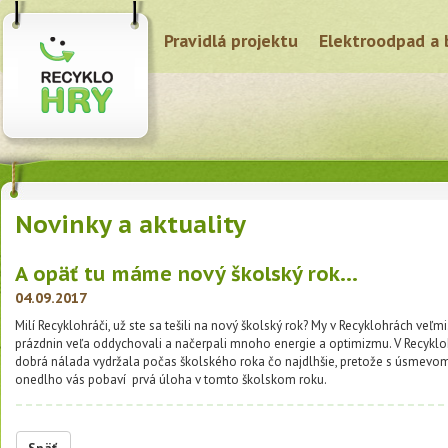
Pravidlá projektu
Elektroodpad a 
Novinky a aktuality
A opäť tu máme nový školský rok...
04.09.2017
Milí Recyklohráči, už ste sa tešili na nový školský rok? My v Recyklohrách veľ
prázdnin veľa oddychovali a načerpali mnoho energie a optimizmu. V Recykl
dobrá nálada vydržala počas školského roka čo najdlhšie, pretože s úsmevom n
onedlho vás pobaví prvá úloha v tomto školskom roku.