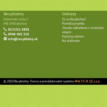
Recyklohry
Odkazy
Dúbravská cesta 2
Čo sú Recyklohry?
841 04 Bratislava
Pravidlá projektu
Zásady nakladania s osobnými
02/3211 8801
údajmi
0948 405 530
Katalóg odmien
info@recyklohry.sk
Na stiahnutie
© 2010 Recyklohry. Tvorca a prevádzkovateľ systému
W.A.T.C.H. CZ, s.r.o.