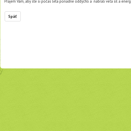
Prajem Vám, aby ste si počas leta poriadne oddýchli a nabrali veľa síl a energ
Späť