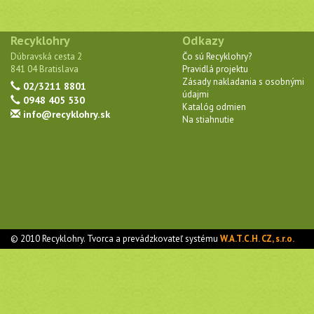
Recyklohry
Odkazy
Dúbravská cesta 2
Čo sú Recyklohry?
841 04 Bratislava
Pravidlá projektu
Zásady nakladania s osobnými
02/3211 8801
údajmi
0948 405 530
Katalóg odmien
info@recyklohry.sk
Na stiahnutie
© 2010 Recyklohry. Tvorca a prevádzkovateľ systému
W.A.T.C.H. CZ, s.r.o.