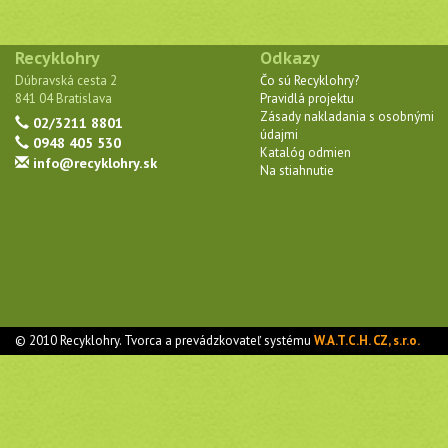
Recyklohry
Odkazy
Dúbravská cesta 2
Čo sú Recyklohry?
841 04 Bratislava
Pravidlá projektu
Zásady nakladania s osobnými
02/3211 8801
údajmi
0948 405 530
Katalóg odmien
info@recyklohry.sk
Na stiahnutie
© 2010 Recyklohry. Tvorca a prevádzkovateľ systému
W.A.T.C.H. CZ, s.r.o.