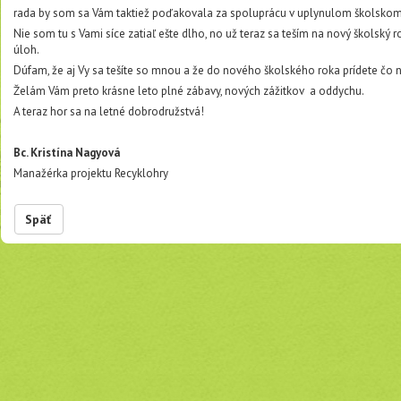
rada by som sa Vám taktiež poďakovala za spoluprácu v uplynulom školsko
Nie som tu s Vami síce zatiaľ ešte dlho, no už teraz sa teším na nový školský 
úloh.
Dúfam, že aj Vy sa tešíte so mnou a že do nového školského roka prídete čo n
Želám Vám preto krásne leto plné zábavy, nových zážitkov a oddychu.
A teraz hor sa na letné dobrodružstvá!
Bc. Kristína Nagyová
Manažérka projektu Recyklohry
Späť