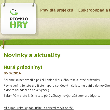
Pravidlá projektu
Elektroodpad a 
Novinky a aktuality
Hurá prázdniny!
06.07.2016
Ani sme sa nenazdali a prišiel koniec školského roka a letné prázdniny.
Pevne verím, že leto si užijete naplno so všetkým čo k tomu patrí a do novéh
a dobre naladení na nové výzvy :)
Želám Vám preto krásne leto plné zábavy, nových zážitkov a oddychu.
Milé pani učiteľky, páni učitelia a všetci recyklohráči
,