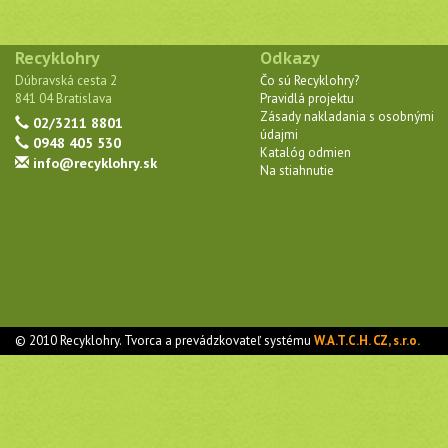
Recyklohry
Odkazy
Dúbravská cesta 2
Čo sú Recyklohry?
841 04 Bratislava
Pravidlá projektu
Zásady nakladania s osobnými
02/3211 8801
údajmi
0948 405 530
Katalóg odmien
info@recyklohry.sk
Na stiahnutie
© 2010 Recyklohry. Tvorca a prevádzkovateľ systému
W.A.T.C.H. CZ, s.r.o.