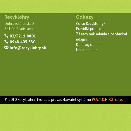
Recyklohry
Odkazy
Dúbravská cesta 2
Čo sú Recyklohry?
841 04 Bratislava
Pravidlá projektu
Zásady nakladania s osobnými
02/3211 8801
údajmi
0948 405 530
Katalóg odmien
info@recyklohry.sk
Na stiahnutie
© 2010 Recyklohry. Tvorca a prevádzkovateľ systému
W.A.T.C.H. CZ, s.r.o.