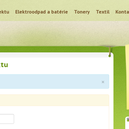
ektu
Elektroodpad a batérie
Tonery
Textil
Konta
ktu
×