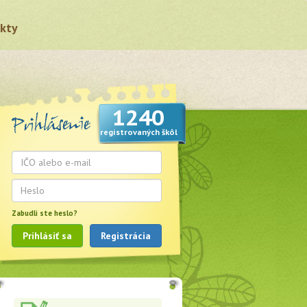
kty
1240
registrovaných škôl
Zabudli ste heslo?
Prihlásiť sa
Registrácia