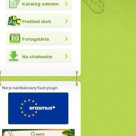
Katalóg odmien
Prehľad úloh
Fotogaléria
Na stiahnutie
Nie je nainštalovaný flash plugin.